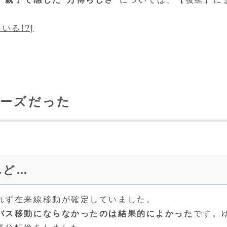
る!?]
ムーズだった
れど…
れず在来線移動が確定していました。
バス移動にならなかったのは結果的によかった
です。