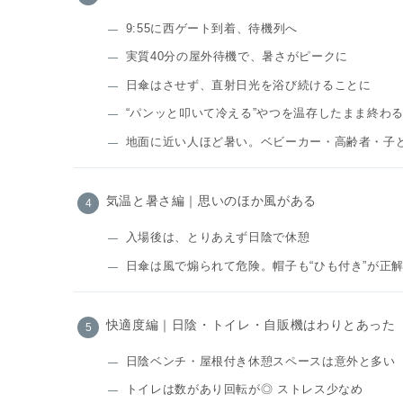
9:55に西ゲート到着、待機列へ
実質40分の屋外待機で、暑さがピークに
日傘はさせず、直射日光を浴び続けることに
“パンッと叩いて冷える”やつを温存したまま終わ
地面に近い人ほど暑い。ベビーカー・高齢者・子
気温と暑さ編｜思いのほか風がある
入場後は、とりあえず日陰で休憩
日傘は風で煽られて危険。帽子も“ひも付き”が正
快適度編｜日陰・トイレ・自販機はわりとあった
日陰ベンチ・屋根付き休憩スペースは意外と多い
トイレは数があり回転が◎ ストレス少なめ