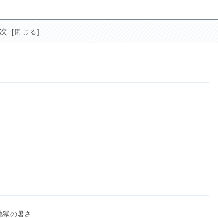
次
地獄の暑さ