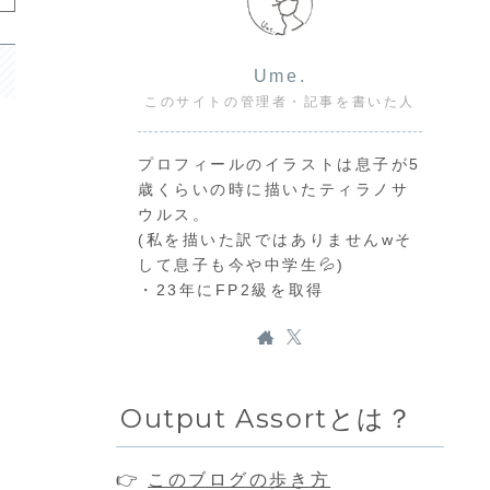
Ume.
このサイトの管理者・記事を書いた人
プロフィールのイラストは息子が5
歳くらいの時に描いたティラノサ
ウルス。
(私を描いた訳ではありませんwそ
して息子も今や中学生💦)
・23年にFP2級を取得
Output Assortとは？
👉
このブログの歩き方