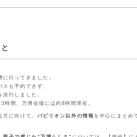
こと
。
博に行ってきました。
バスも予約できず、
を決行しました。
約13時間、万博会場には約8時間滞在。
る方に向けて、
パビリオン以外の情報
を中心にまとめ
、
親子で感じた“万博らしさ”
については、【後編】に